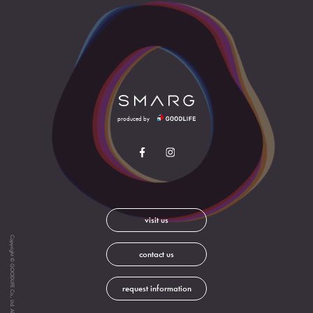
produced by
visit us
Copyright © GOODLIFE Co., Ltd. All Rights Reserved.
contact us
request information