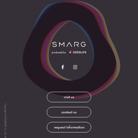
produced by
visit us
Copyright © GOODLIFE Co., Ltd. All Rights Reserved.
contact us
request information